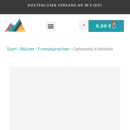
KOSTENLOSER VERSAND AB 30 € (DE)
0
0,00
€
OBERSALZBERG .
HISTORISCHE PLAKATE .
Start
/
Bücher
/
Fremdsprachen
/ Geheimnis Kehlstein