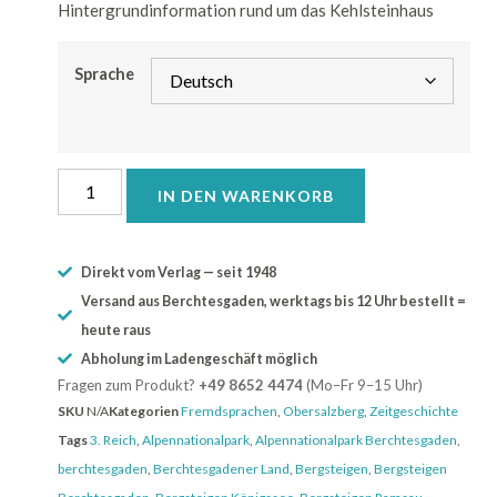
Hintergrundinformation rund um das Kehlsteinhaus
Sprache
IN DEN WARENKORB
Direkt vom Verlag — seit 1948
Versand aus Berchtesgaden, werktags bis 12 Uhr bestellt =
heute raus
Abholung im Ladengeschäft möglich
Fragen zum Produkt?
+49 8652 4474
(Mo–Fr 9–15 Uhr)
SKU
N/A
Kategorien
Fremdsprachen
,
Obersalzberg
,
Zeitgeschichte
Tags
3. Reich
,
Alpennationalpark
,
Alpennationalpark Berchtesgaden
,
berchtesgaden
,
Berchtesgadener Land
,
Bergsteigen
,
Bergsteigen