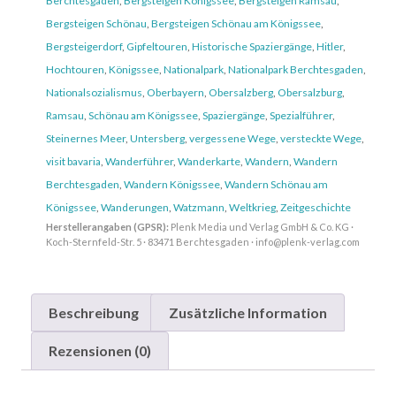
Berchtesgaden
,
Bergsteigen Königssee
,
Bergsteigen Ramsau
,
Bergsteigen Schönau
,
Bergsteigen Schönau am Königssee
,
Bergsteigerdorf
,
Gipfeltouren
,
Historische Spaziergänge
,
Hitler
,
Hochtouren
,
Königssee
,
Nationalpark
,
Nationalpark Berchtesgaden
,
Nationalsozialismus
,
Oberbayern
,
Obersalzberg
,
Obersalzburg
,
Ramsau
,
Schönau am Königssee
,
Spaziergänge
,
Spezialführer
,
Steinernes Meer
,
Untersberg
,
vergessene Wege
,
versteckte Wege
,
visit bavaria
,
Wanderführer
,
Wanderkarte
,
Wandern
,
Wandern
Berchtesgaden
,
Wandern Königssee
,
Wandern Schönau am
Königssee
,
Wanderungen
,
Watzmann
,
Weltkrieg
,
Zeitgeschichte
Herstellerangaben (GPSR):
Plenk Media und Verlag GmbH & Co. KG ·
Koch-Sternfeld-Str. 5 · 83471 Berchtesgaden · info@plenk-verlag.com
Beschreibung
Zusätzliche Information
Rezensionen (0)