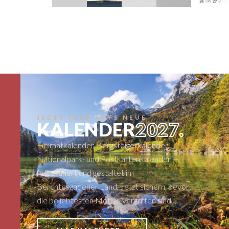
JEDES JAHR AUFS NEUE
KALENDER
2027.
Heimatkalender, Bergsteigerkalender,
Nationalpark- und Postkartenkalender —
fotografiert und gestaltet im
Berchtesgadener Land. Jetzt sichern, bevor
die beliebtesten Motive vergriffen sind.