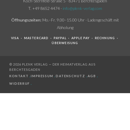
Koch-Sternfeld-Straße 5 · 83471 Berchtesgaden
T. +49 8652 4474 ·
info@plenk-verlag.com
Öffnungszeiten:
Mo.–Fr. 9.00–15.00 Uhr · Ladengeschäft mit
Abholung
VISA · MASTERCARD · PAYPAL · APPLE PAY · RECHNUNG ·
ÜBERWEISUNG
© 2026 PLENK VERLAG — DER HEIMATVERLAG AUS
BERCHTESGADEN
KONTAKT
.
IMPRESSUM
.
DATENSCHUTZ
.
AGB
.
WIDERRUF
.