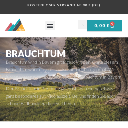
KOSTENLOSER VERSAND AB 30 € (DE)
0
0,00
€
OBERSALZBERG .
HISTORISCHE PLAKATE .
BRAUCHTUM
Brauchtum wird in Bayern groß geschrieben. Ohne diesem
Brauchtum wäre unsere Landschaft nicht so geprägt. Wir
führen wissenswerte Bücher über den Brauchtum in Bayern.
Der Brauchtum in Berchtesgaden ist noch einmal etwas
ganz besonderes zur Nikolauszeit. Bei uns finden Sie auch
schöne Bildbände zu diesem Thema.