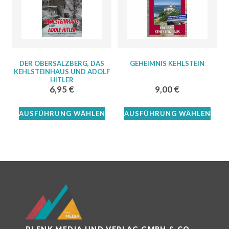
DER OBERSALZBERG, DAS
GEHEIMNIS KEHLSTEIN
KEHLSTEINHAUS UND ADOLF
HITLER
6,95
€
9,00
€
AUSFÜHRUNG WÄHLEN
AUSFÜHRUNG WÄHLEN