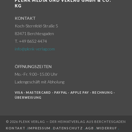
PLENK MEDIA UND VERLAG GMBH & CO.
KG
KONTAKT
Koch-Sternfeld-Straße 5
83471 Berchtesgaden
T. +49 8652 4474
info@plenk-verlag.com
ÖFFNUNGSZEITEN
Mo.–Fr. 9.00–15.00 Uhr
Ladengeschäft mit Abholung
VISA · MASTERCARD · PAYPAL · APPLE PAY · RECHNUNG ·
ÜBERWEISUNG
© 2026 PLENK VERLAG — DER HEIMATVERLAG AUS BERCHTESGADEN
KONTAKT
.
IMPRESSUM
.
DATENSCHUTZ
.
AGB
.
WIDERRUF
.