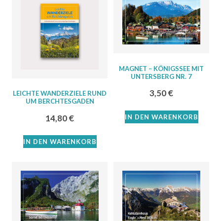
MAGNET – KÖNIGSSEE MIT
UNTERSBERG NR. 7
3,50
€
LEICHTE WANDERZIELE RUND
UM BERCHTESGADEN
IN DEN WARENKORB
14,80
€
IN DEN WARENKORB