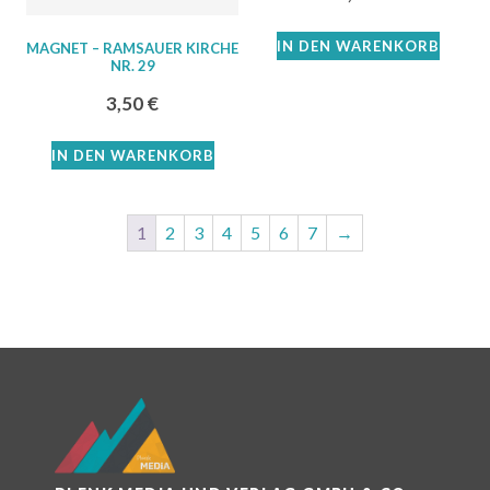
IN DEN WARENKORB
MAGNET – RAMSAUER KIRCHE
NR. 29
3,50
€
IN DEN WARENKORB
1
2
3
4
5
6
7
→