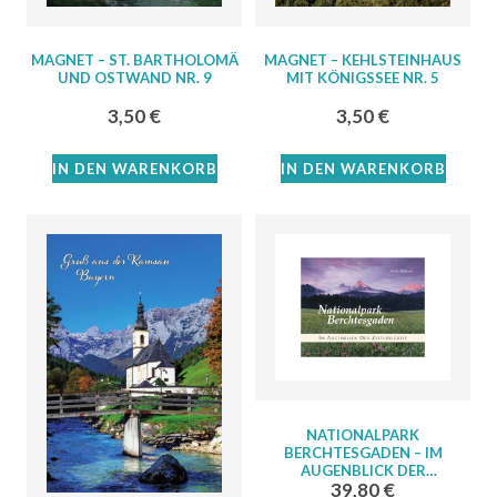
MAGNET – ST. BARTHOLOMÄ
MAGNET – KEHLSTEINHAUS
UND OSTWAND NR. 9
MIT KÖNIGSSEE NR. 5
3,50
€
3,50
€
IN DEN WARENKORB
IN DEN WARENKORB
NATIONALPARK
BERCHTESGADEN – IM
AUGENBLICK DER
39,80
€
ZEITLOSIGKEIT