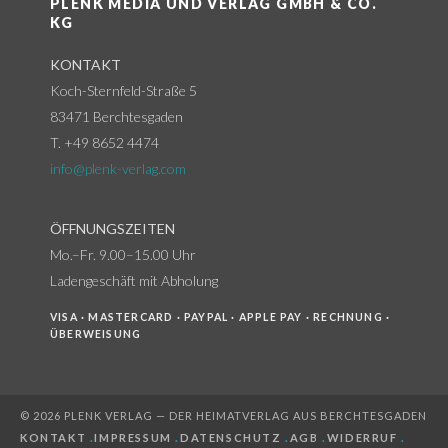
PLENK MEDIA UND VERLAG GMBH & CO.
KG
KONTAKT
Koch-Sternfeld-Straße 5
83471 Berchtesgaden
T. +49 8652 4474
info@plenk-verlag.com
ÖFFNUNGSZEITEN
Mo.–Fr. 9.00–15.00 Uhr
Ladengeschäft mit Abholung
VISA · MASTERCARD · PAYPAL · APPLE PAY · RECHNUNG ·
ÜBERWEISUNG
© 2026 PLENK VERLAG — DER HEIMATVERLAG AUS BERCHTESGADEN
KONTAKT
.
IMPRESSUM
.
DATENSCHUTZ
.
AGB
.
WIDERRUF
.