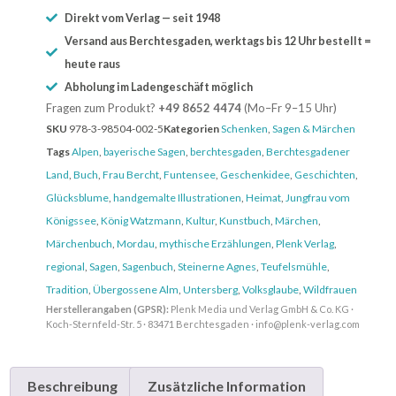
Direkt vom Verlag — seit 1948
Versand aus Berchtesgaden, werktags bis 12 Uhr bestellt =
heute raus
Abholung im Ladengeschäft möglich
Fragen zum Produkt?
+49 8652 4474
(Mo–Fr 9–15 Uhr)
SKU
978-3-98504-002-5
Kategorien
Schenken
,
Sagen & Märchen
Tags
Alpen
,
bayerische Sagen
,
berchtesgaden
,
Berchtesgadener
Land
,
Buch
,
Frau Bercht
,
Funtensee
,
Geschenkidee
,
Geschichten
,
Glücksblume
,
handgemalte Illustrationen
,
Heimat
,
Jungfrau vom
Königssee
,
König Watzmann
,
Kultur
,
Kunstbuch
,
Märchen
,
Märchenbuch
,
Mordau
,
mythische Erzählungen
,
Plenk Verlag
,
regional
,
Sagen
,
Sagenbuch
,
Steinerne Agnes
,
Teufelsmühle
,
Tradition
,
Übergossene Alm
,
Untersberg
,
Volksglaube
,
Wildfrauen
Herstellerangaben (GPSR):
Plenk Media und Verlag GmbH & Co. KG ·
Koch-Sternfeld-Str. 5 · 83471 Berchtesgaden · info@plenk-verlag.com
Beschreibung
Zusätzliche Information