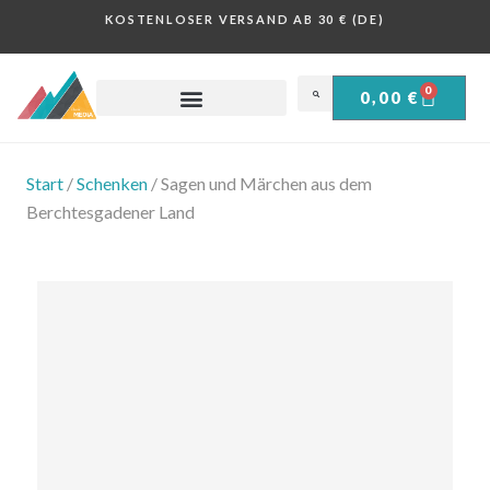
KOSTENLOSER VERSAND AB 30 € (DE)
0
0,00
€
KARTEN & TOUREN .
Start
/
Schenken
/ Sagen und Märchen aus dem
Berchtesgadener Land