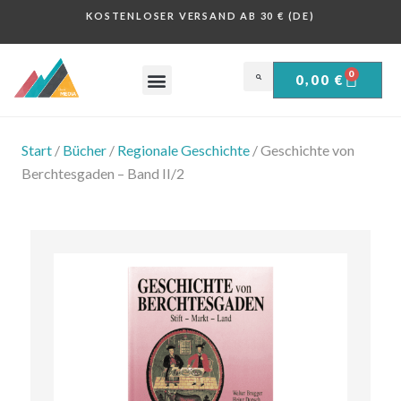
KOSTENLOSER VERSAND AB 30 € (DE)
0
0,00
€
OBERSALZBERG .
HISTORISCHE PLAKATE .
Start
/
Bücher
/
Regionale Geschichte
/ Geschichte von
Berchtesgaden – Band II/2