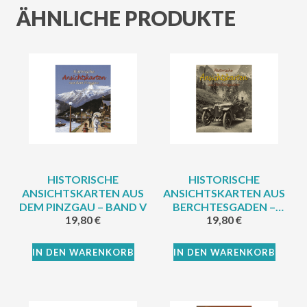
ÄHNLICHE PRODUKTE
HISTORISCHE
HISTORISCHE
ANSICHTSKARTEN AUS
ANSICHTSKARTEN AUS
DEM PINZGAU – BAND V
BERCHTESGADEN –
19,80
€
19,80
€
BAND II
IN DEN WARENKORB
IN DEN WARENKORB