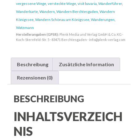
vergessene Wege
,
versteckte Wege
,
visit bavaria
,
Wanderführer
,
Wanderkarte
,
Wandern
,
Wandern Berchtesgaden
,
Wandern
Königssee
,
Wandern Schönau am Königssee
,
Wanderungen
,
Watzmann
Herstellerangaben (GPSR):
Plenk Media und Verlag GmbH & Co. KG ·
Koch-Sternfeld-Str. 5 · 83471 Berchtesgaden · info@plenk-verlag.com
Beschreibung
Zusätzliche Information
Rezensionen (0)
BESCHREIBUNG
INHALTSVERZEICH
NIS