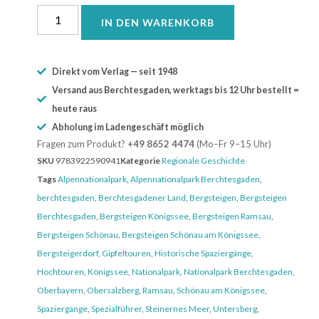
IN DEN WARENKORB
Direkt vom Verlag — seit 1948
Versand aus Berchtesgaden, werktags bis 12 Uhr bestellt =
heute raus
Abholung im Ladengeschäft möglich
Fragen zum Produkt?
+49 8652 4474
(Mo–Fr 9–15 Uhr)
SKU
9783922590941
Kategorie
Regionale Geschichte
Tags
Alpennationalpark
,
Alpennationalpark Berchtesgaden
,
berchtesgaden
,
Berchtesgadener Land
,
Bergsteigen
,
Bergsteigen
Berchtesgaden
,
Bergsteigen Königssee
,
Bergsteigen Ramsau
,
Bergsteigen Schönau
,
Bergsteigen Schönau am Königssee
,
Bergsteigerdorf
,
Gipfeltouren
,
Historische Spaziergänge
,
Hochtouren
,
Königssee
,
Nationalpark
,
Nationalpark Berchtesgaden
,
Oberbayern
,
Obersalzberg
,
Ramsau
,
Schönau am Königssee
,
Spaziergänge
,
Spezialführer
,
Steinernes Meer
,
Untersberg
,