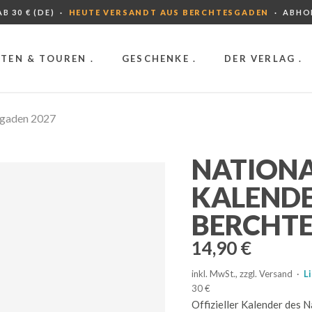
B 30 € (DE) ·
HEUTE VERSANDT AUS BERCHTESGADEN
· ABHO
TEN & TOUREN .
GESCHENKE .
DER VERLAG .
sgaden 2027
NATIONA
KALEND
BERCHTE
14,90
€
inkl. MwSt., zzgl. Versand ·
L
30 €
Offizieller Kalender des