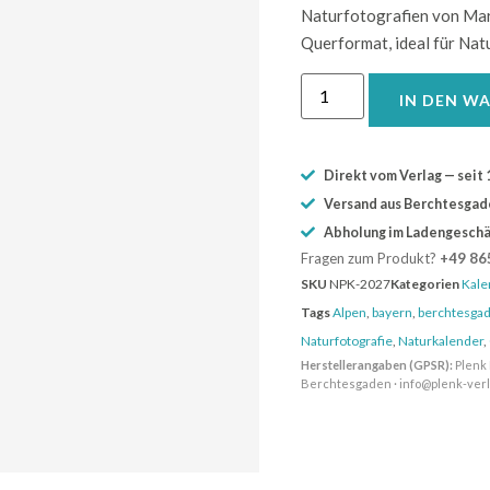
Naturfotografien von Mari
Querformat, ideal für Nat
IN DEN W
Direkt vom Verlag — seit 
Versand aus Berchtesgaden
Abholung im Ladengeschä
Fragen zum Produkt?
+49 86
SKU
NPK-2027
Kategorien
Kale
Tags
Alpen
,
bayern
,
berchtesga
Naturfotografie
,
Naturkalender
,
Herstellerangaben (GPSR):
Plenk 
Berchtesgaden · info@plenk-ver