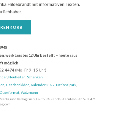
ka Hildebrandt mit informativen Texten.
urliebhaber.
ARENKORB
1948
, werktags bis 12 Uhr bestellt = heute raus
ft möglich
52 4474
(Mo–Fr 9–15 Uhr)
nder
,
Neuheiten
,
Schenken
den
,
Geschenkidee
,
Kalender 2027
,
Nationalpark
,
Querformat
,
Watzmann
Media und Verlag GmbH & Co. KG · Koch-Sternfeld-Str. 5 · 83471
lag.com