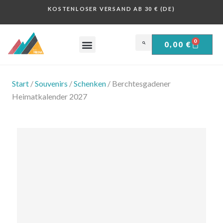
KOSTENLOSER VERSAND AB 30 € (DE)
0
0,00
€
OBERSALZBERG .
HISTORISCHE PLAKATE .
Start
/
Souvenirs
/
Schenken
/ Berchtesgadener
Heimatkalender 2027