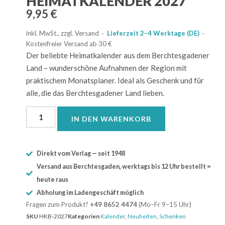
HEIMATKALENDER 2027
9,95
€
inkl. MwSt., zzgl. Versand ·
Lieferzeit 2–4 Werktage (DE)
·
Kostenfreier Versand ab 30 €
Der beliebte Heimatkalender aus dem Berchtesgadener
Land – wunderschöne Aufnahmen der Region mit
praktischem Monatsplaner. Ideal als Geschenk und für
alle, die das Berchtesgadener Land lieben.
IN DEN WARENKORB
Direkt vom Verlag — seit 1948
Versand aus Berchtesgaden, werktags bis 12 Uhr bestellt =
heute raus
Abholung im Ladengeschäft möglich
Fragen zum Produkt?
+49 8652 4474
(Mo–Fr 9–15 Uhr)
SKU
HKB-2027
Kategorien
Kalender
,
Neuheiten
,
Schenken