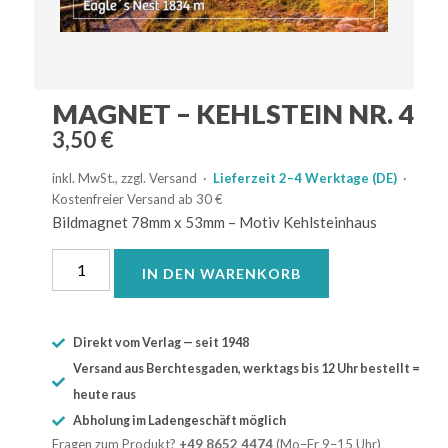
MAGNET – KEHLSTEIN NR. 4
3,50
€
inkl. MwSt., zzgl. Versand ·
Lieferzeit 2–4 Werktage (DE)
·
Kostenfreier Versand ab 30 €
Bildmagnet 78mm x 53mm – Motiv Kehlsteinhaus
IN DEN WARENKORB
Direkt vom Verlag — seit 1948
Versand aus Berchtesgaden, werktags bis 12 Uhr bestellt =
heute raus
Abholung im Ladengeschäft möglich
Fragen zum Produkt?
+49 8652 4474
(Mo–Fr 9–15 Uhr)