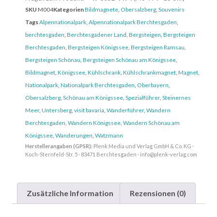
SKU
M004
Kategorien
Bildmagnete
,
Obersalzberg
,
Souvenirs
Tags
Alpennationalpark
,
Alpennationalpark Berchtesgaden
,
berchtesgaden
,
Berchtesgadener Land
,
Bergsteigen
,
Bergsteigen
Berchtesgaden
,
Bergsteigen Königssee
,
Bergsteigen Ramsau
,
Bergsteigen Schönau
,
Bergsteigen Schönau am Königssee
,
Bildmagnet
,
Königssee
,
Kühlschrank
,
Kühlschrankmagnet
,
Magnet
,
Nationalpark
,
Nationalpark Berchtesgaden
,
Oberbayern
,
Obersalzberg
,
Schönau am Königssee
,
Spezialführer
,
Steinernes
Meer
,
Untersberg
,
visit bavaria
,
Wanderführer
,
Wandern
Berchtesgaden
,
Wandern Königssee
,
Wandern Schönau am
Königssee
,
Wanderungen
,
Watzmann
Herstellerangaben (GPSR):
Plenk Media und Verlag GmbH & Co. KG ·
Koch-Sternfeld-Str. 5 · 83471 Berchtesgaden · info@plenk-verlag.com
Zusätzliche Information
Rezensionen (0)