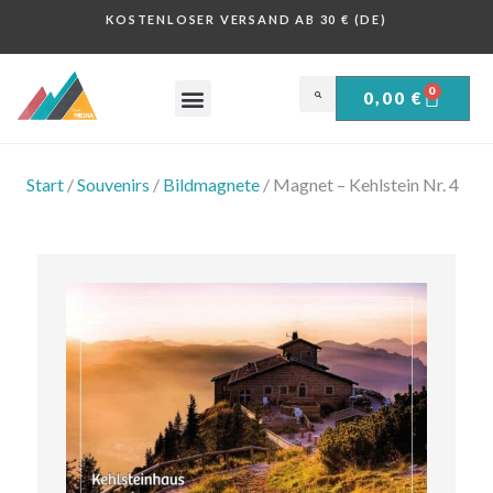
KOSTENLOSER VERSAND AB 30 € (DE)
0
0,00
€
OBERSALZBERG .
HISTORISCHE PLAKATE .
Start
/
Souvenirs
/
Bildmagnete
/ Magnet – Kehlstein Nr. 4