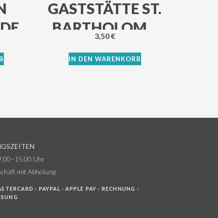
N
GASTSTÄTTE ST.
ADEN
BARTHOLOMÄ
3,50
€
NR. 10
B
IN DEN WARENKORB
GSZEITEN
9.00–15.00 Uhr
chäft mit Abholung
ASTERCARD · PAYPAL · APPLE PAY · RECHNUNG ·
ISUNG