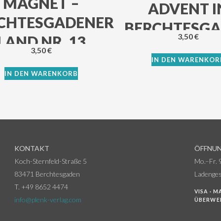
MAGNET –
ADVENT I
CHTESGADENER
BERCHTESG
3,50
€
LAND NR. 13
NR. 2
3,50
€
IN DEN WARENKOR
IN DEN WARENKORB
KONTAKT
ÖFFNUN
Koch-Sternfeld-Straße 5
Mo.–Fr. 
83471 Berchtesgaden
Ladenges
T. +49 8652 4474
VISA · M
info@plenk-verlag.com
ÜBERWE