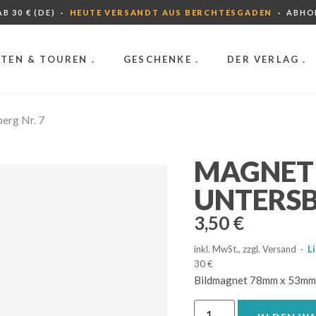
B 30 € (DE) ·
HEUTE VERSANDT AUS BERCHTESGADEN
· ABHO
TEN & TOUREN .
GESCHENKE .
DER VERLAG .
erg Nr. 7
MAGNET 
UNTERSB
3,50
€
inkl. MwSt., zzgl. Versand ·
L
30 €
Bildmagnet 78mm x 53mm 