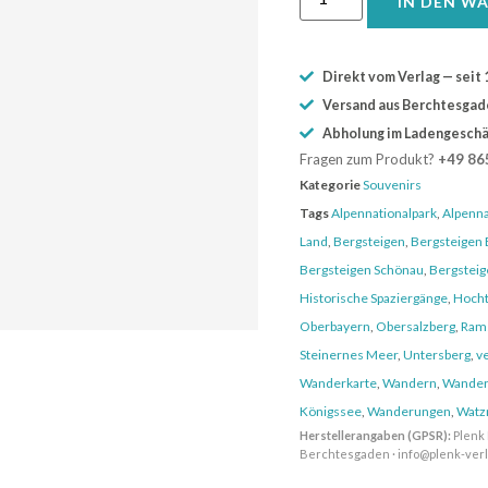
IN DEN W
Direkt vom Verlag — seit 
Versand aus Berchtesgaden
Abholung im Ladengeschä
Fragen zum Produkt?
+49 86
Kategorie
Souvenirs
Tags
Alpennationalpark
,
Alpenna
Land
,
Bergsteigen
,
Bergsteigen
Bergsteigen Schönau
,
Bergsteig
Historische Spaziergänge
,
Hoch
Oberbayern
,
Obersalzberg
,
Ram
Steinernes Meer
,
Untersberg
,
v
Wanderkarte
,
Wandern
,
Wander
Königssee
,
Wanderungen
,
Watz
Herstellerangaben (GPSR):
Plenk 
Berchtesgaden · info@plenk-ver