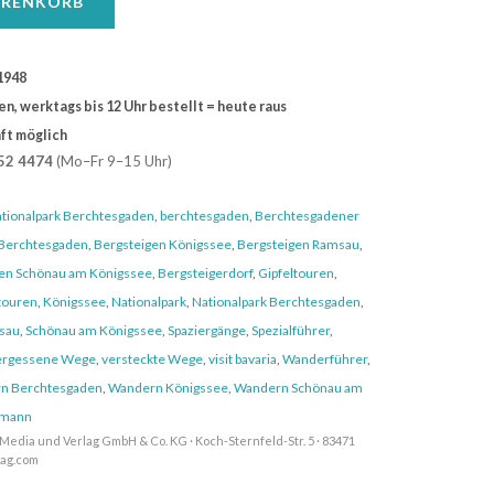
ARENKORB
1948
, werktags bis 12 Uhr bestellt = heute raus
ft möglich
52 4474
(Mo–Fr 9–15 Uhr)
tionalpark Berchtesgaden
,
berchtesgaden
,
Berchtesgadener
 Berchtesgaden
,
Bergsteigen Königssee
,
Bergsteigen Ramsau
,
en Schönau am Königssee
,
Bergsteigerdorf
,
Gipfeltouren
,
touren
,
Königssee
,
Nationalpark
,
Nationalpark Berchtesgaden
,
sau
,
Schönau am Königssee
,
Spaziergänge
,
Spezialführer
,
ergessene Wege
,
versteckte Wege
,
visit bavaria
,
Wanderführer
,
n Berchtesgaden
,
Wandern Königssee
,
Wandern Schönau am
mann
Media und Verlag GmbH & Co. KG · Koch-Sternfeld-Str. 5 · 83471
lag.com