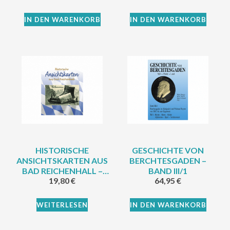
IN DEN WARENKORB
IN DEN WARENKORB
HISTORISCHE
GESCHICHTE VON
ANSICHTSKARTEN AUS
BERCHTESGADEN –
BAD REICHENHALL –
BAND III/1
19,80
€
64,95
€
BAND IV
WEITERLESEN
IN DEN WARENKORB