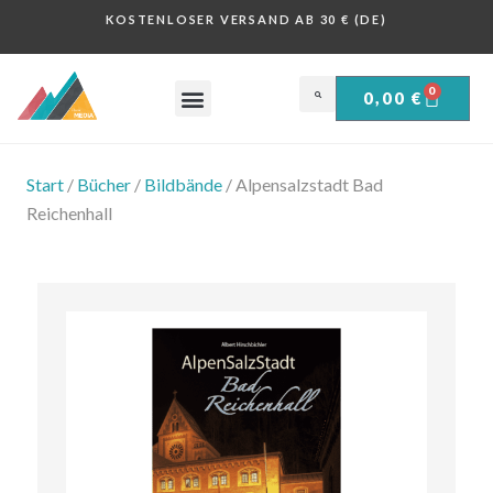
KOSTENLOSER VERSAND AB 30 € (DE)
0
0,00
€
OBERSALZBERG .
HISTORISCHE PLAKATE .
Start
/
Bücher
/
Bildbände
/ Alpensalzstadt Bad
Reichenhall