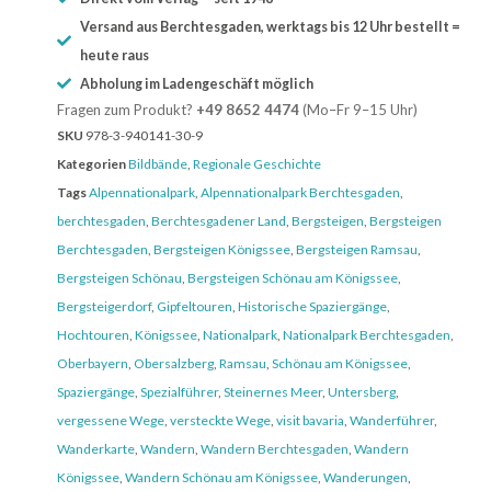
Versand aus Berchtesgaden, werktags bis 12 Uhr bestellt =
heute raus
Abholung im Ladengeschäft möglich
Fragen zum Produkt?
+49 8652 4474
(Mo–Fr 9–15 Uhr)
SKU
978-3-940141-30-9
Kategorien
Bildbände
,
Regionale Geschichte
Tags
Alpennationalpark
,
Alpennationalpark Berchtesgaden
,
berchtesgaden
,
Berchtesgadener Land
,
Bergsteigen
,
Bergsteigen
Berchtesgaden
,
Bergsteigen Königssee
,
Bergsteigen Ramsau
,
Bergsteigen Schönau
,
Bergsteigen Schönau am Königssee
,
Bergsteigerdorf
,
Gipfeltouren
,
Historische Spaziergänge
,
Hochtouren
,
Königssee
,
Nationalpark
,
Nationalpark Berchtesgaden
,
Oberbayern
,
Obersalzberg
,
Ramsau
,
Schönau am Königssee
,
Spaziergänge
,
Spezialführer
,
Steinernes Meer
,
Untersberg
,
vergessene Wege
,
versteckte Wege
,
visit bavaria
,
Wanderführer
,
Wanderkarte
,
Wandern
,
Wandern Berchtesgaden
,
Wandern
Königssee
,
Wandern Schönau am Königssee
,
Wanderungen
,