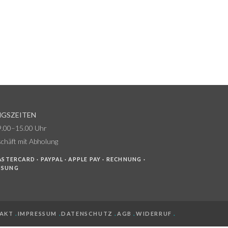
GSZEITEN
9.00–15.00 Uhr
chäft mit Abholung
ASTERCARD · PAYPAL · APPLE PAY · RECHNUNG ·
ISUNG
AKT
.
IMPRESSUM
.
DATENSCHUTZ
.
AGB
.
WIDERRUF
.