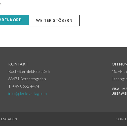
m.
ARENKORB
WEITER STÖBERN
KONTAKT
ÖFFNUN
Koch-Sternfeld-Straße 5
Mo.–Fr. 
83471 Berchtesgaden
Ladenges
T. +49 8652 4474
VISA · M
info@plenk-verlag.com
ÜBERWE
HTESGADEN
KONT