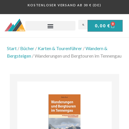
KOSTENLOSER VERSAND AB 30 € (DE)
0
0,00
€
OBERSALZBERG .
HISTORISCHE PLAKATE .
Start
/
Bücher
/
Karten & Tourenführer
/
Wandern &
Bergsteigen
/ Wanderungen und Bergtouren im Tennengau