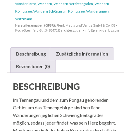
Wanderkarte
,
Wandern
,
Wandern Berchtesgaden
,
Wandern
Königssee
,
Wandern Schönau am Königssee
,
Wanderungen
,
Watzmann
Herstellerangaben (GPSR):
Plenk Media und Verlag GmbH & Co. KG ·
Koch-Sternfeld-Str. 5 · 83471 Berchtesgaden · info@plenk-verlag.com
Beschreibung
Zusätzliche Information
Rezensionen (0)
BESCHREIBUNG
Im Tennengau und dem zum Pongau gehörenden
Gebiet um das Tennengebirge sind herrliche
Wanderungen jeglichen Schwierigkeitsgrades
möglich, sodass jeder findet, was sein Herz begehrt.
Man kann am Fuß der hohen Berge oder durch die in