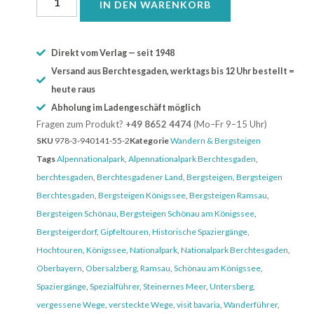
IN DEN WARENKORB
Direkt vom Verlag — seit 1948
Versand aus Berchtesgaden, werktags bis 12 Uhr bestellt =
heute raus
Abholung im Ladengeschäft möglich
Fragen zum Produkt?
+49 8652 4474
(Mo–Fr 9–15 Uhr)
SKU
978-3-940141-55-2
Kategorie
Wandern & Bergsteigen
Tags
Alpennationalpark
,
Alpennationalpark Berchtesgaden
,
berchtesgaden
,
Berchtesgadener Land
,
Bergsteigen
,
Bergsteigen
Berchtesgaden
,
Bergsteigen Königssee
,
Bergsteigen Ramsau
,
Bergsteigen Schönau
,
Bergsteigen Schönau am Königssee
,
Bergsteigerdorf
,
Gipfeltouren
,
Historische Spaziergänge
,
Hochtouren
,
Königssee
,
Nationalpark
,
Nationalpark Berchtesgaden
,
Oberbayern
,
Obersalzberg
,
Ramsau
,
Schönau am Königssee
,
Spaziergänge
,
Spezialführer
,
Steinernes Meer
,
Untersberg
,
vergessene Wege
,
versteckte Wege
,
visit bavaria
,
Wanderführer
,