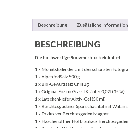
Beschreibung
Zusätzliche Information
BESCHREIBUNG
Die hochwertige Souvenirbox beinhaltet:
1 x Monatskalender „mit den schönsten Fotogra
1 x AlpenJodSalz 500 g
1 x Bio-Gewürzsalz Chili 2g
1 x Original Enzian Grassl Kräuter 0,02l (35 %)
1 x Latschenkiefer Aktiv-Gel (50 ml)
1 x Berchtesgadener Spanschachtel mit Watzm
1 x Exklusiver Berchtesgaden Magnet
1 x Flaschenöffner Hofbrauhaus Berchtesgaden