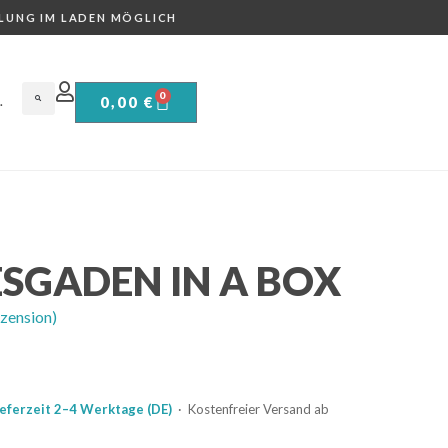
LUNG IM LADEN MÖGLICH
0
0,00
€
.
SGADEN IN A BOX
zension)
ieferzeit 2–4 Werktage (DE)
· Kostenfreier Versand ab