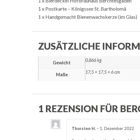
1 x Bierdeckel Hofbrauhaus Berchtesgaden
1 x Postkarte – Königssee St. Bartholomä
1 x Handgemacht Bienenwachskerze (im Glas)
ZUSÄTZLICHE INFOR
0,866 kg
Gewicht
17,5 × 17,5 × 6 cm
Maße
1 REZENSION FÜR
BER
Thorsten H.
–
1. Dezember 2022