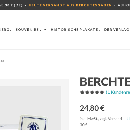
B 30 € (DE) ·
HEUTE VERSANDT AUS BERCHTESGADEN
· ABHO
ERG .
SOUVENIRS .
HISTORISCHE PLAKATE .
DER VERLAG 
box
BERCHTE
(
1
Kundenre
Bewertet mit
1
5.00
von 5,
24,80
€
basierend
auf
Kundenbewe
inkl. MwSt., zzgl. Versand ·
L
rtung
30 €