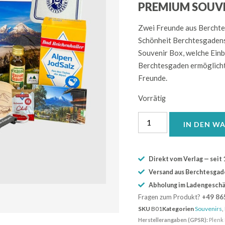
PREMIUM SOUV
Zwei Freunde aus Berchte
Schönheit Berchtesgadens 
Souvenir Box, welche Ein
Berchtesgaden ermöglicht
Freunde.
Vorrätig
IN DEN W
Direkt vom Verlag — seit 
Versand aus Berchtesgaden
Abholung im Ladengeschä
Fragen zum Produkt?
+49 86
SKU
B01
Kategorien
Souvenirs
,
Herstellerangaben (GPSR):
Plenk 