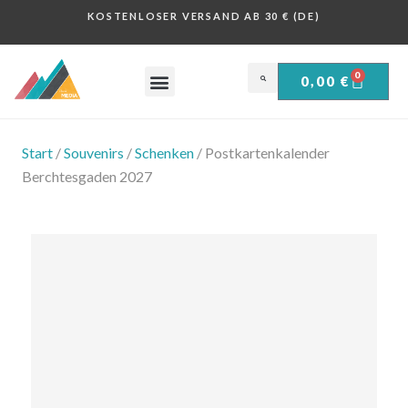
KOSTENLOSER VERSAND AB 30 € (DE)
0
0,00
€
OBERSALZBERG .
HISTORISCHE PLAKATE .
Start
/
Souvenirs
/
Schenken
/ Postkartenkalender
Berchtesgaden 2027