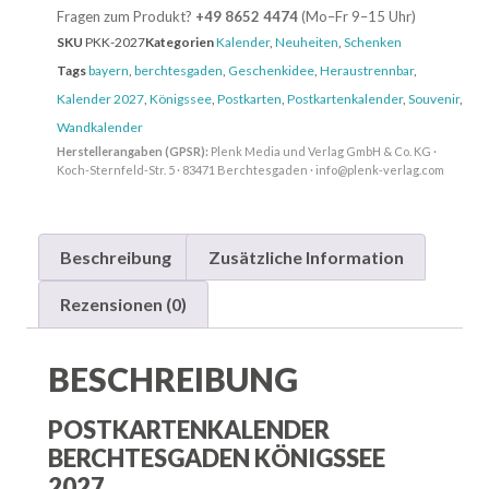
Fragen zum Produkt?
+49 8652 4474
(Mo–Fr 9–15 Uhr)
SKU
PKK-2027
Kategorien
Kalender
,
Neuheiten
,
Schenken
Tags
bayern
,
berchtesgaden
,
Geschenkidee
,
Heraustrennbar
,
Kalender 2027
,
Königssee
,
Postkarten
,
Postkartenkalender
,
Souvenir
,
Wandkalender
Herstellerangaben (GPSR):
Plenk Media und Verlag GmbH & Co. KG ·
Koch-Sternfeld-Str. 5 · 83471 Berchtesgaden · info@plenk-verlag.com
Beschreibung
Zusätzliche Information
Rezensionen (0)
BESCHREIBUNG
POSTKARTENKALENDER
BERCHTESGADEN KÖNIGSSEE
2027