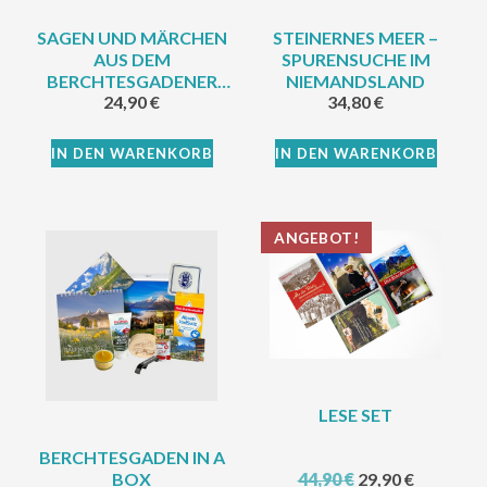
SAGEN UND MÄRCHEN
STEINERNES MEER –
AUS DEM
SPURENSUCHE IM
BERCHTESGADENER
NIEMANDSLAND
24,90
€
34,80
€
LAND
IN DEN WARENKORB
IN DEN WARENKORB
ANGEBOT!
LESE SET
BERCHTESGADEN IN A
BOX
44,90
€
29,90
€