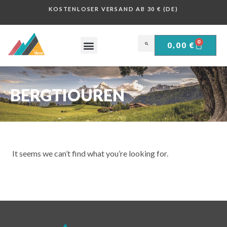
KOSTENLOSER VERSAND AB 30 € (DE)
0
0,00
€
OBERSALZBERG .
HISTORISCHE PLAKATE .
BERGTIOUREN
It seems we can’t find what you’re looking for.