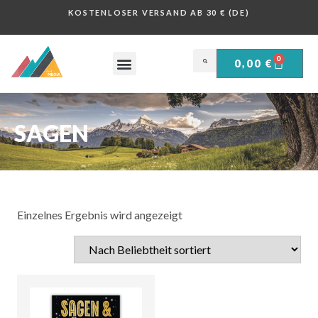
KOSTENLOSER VERSAND AB 30 € (DE)
0
0,00
€
OBERSALZBERG .
HISTORISCHE PLAKATE .
SAGEN
Einzelnes Ergebnis wird angezeigt