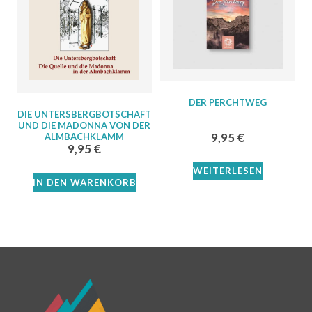
DER PERCHTWEG
DIE UNTERSBERGBOTSCHAFT
UND DIE MADONNA VON DER
9,95
€
ALMBACHKLAMM
9,95
€
WEITERLESEN
IN DEN WARENKORB