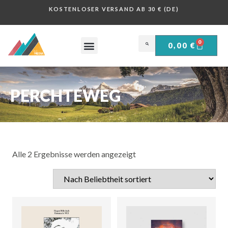
KOSTENLOSER VERSAND AB 30 € (DE)
0
0,00
€
OBERSALZBERG .
HISTORISCHE PLAKATE .
PERCHTEWEG
Alle 2 Ergebnisse werden angezeigt