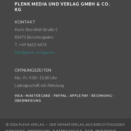
PLENK MEDIA UND VERLAG GMBH & CO.
KG
KONTAKT
Koch-Sternfeld-Straße 5
83471 Berchtesgaden
T. +49 8652 4474
info@plenk-verlag.com
ÖFFNUNGSZEITEN
Mo.–Fr. 9.00–15.00 Uhr
Ladengeschäft mit Abholung
VISA · MASTERCARD · PAYPAL · APPLE PAY · RECHNUNG ·
ÜBERWEISUNG
© 2026 PLENK VERLAG — DER HEIMATVERLAG AUS BERCHTESGADEN
KONTAKT
.
IMPRESSUM
.
DATENSCHUTZ
.
AGB
.
WIDERRUF
.