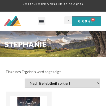
KOSTENLOSER VERSAND AB 30 € (DE)
0
0,00
€
OBERSALZBERG .
HISTORISCHE PLAKATE .
STEPHANIE
Einzelnes Ergebnis wird angezeigt