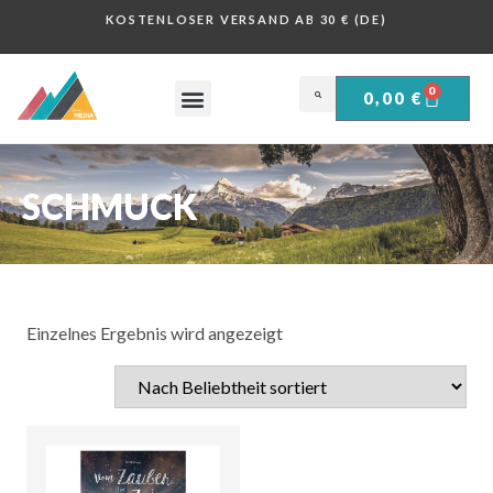
KOSTENLOSER VERSAND AB 30 € (DE)
0
0,00
€
OBERSALZBERG .
HISTORISCHE PLAKATE .
SCHMUCK
Einzelnes Ergebnis wird angezeigt