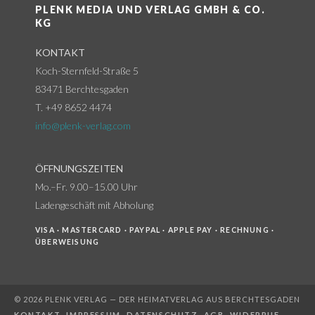
PLENK MEDIA UND VERLAG GMBH & CO.
KG
KONTAKT
Koch-Sternfeld-Straße 5
83471 Berchtesgaden
T. +49 8652 4474
info@plenk-verlag.com
ÖFFNUNGSZEITEN
Mo.–Fr. 9.00–15.00 Uhr
Ladengeschäft mit Abholung
VISA · MASTERCARD · PAYPAL · APPLE PAY · RECHNUNG ·
ÜBERWEISUNG
© 2026 PLENK VERLAG — DER HEIMATVERLAG AUS BERCHTESGADEN
KONTAKT
.
IMPRESSUM
.
DATENSCHUTZ
.
AGB
.
WIDERRUF
.