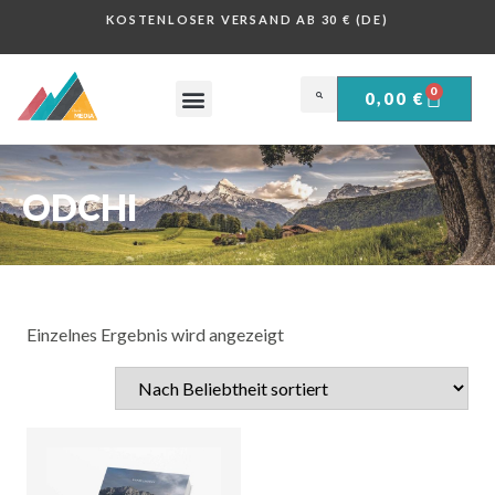
KOSTENLOSER VERSAND AB 30 € (DE)
0
0,00
€
OBERSALZBERG .
HISTORISCHE PLAKATE .
ODCHI
Einzelnes Ergebnis wird angezeigt