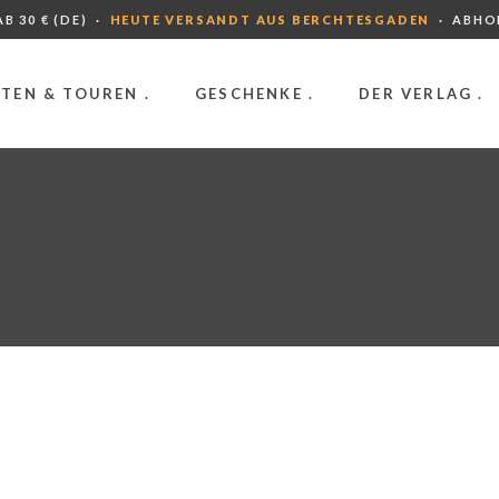
B 30 € (DE) ·
HEUTE VERSANDT AUS BERCHTESGADEN
· ABHO
TEN & TOUREN .
GESCHENKE .
DER VERLAG .