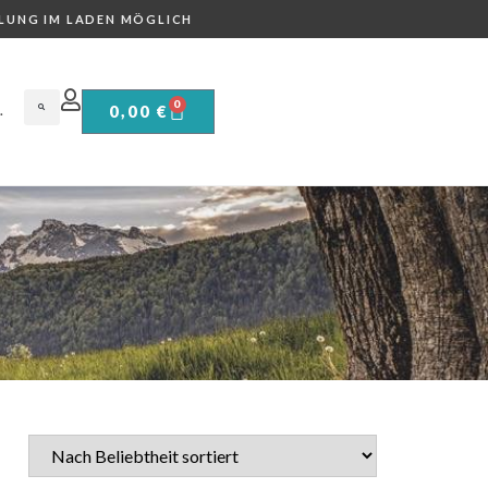
LUNG IM LADEN MÖGLICH
0
0,00
€
.