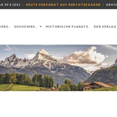
B 30 € (DE) ·
HEUTE VERSANDT AUS BERCHTESGADEN
· ABHO
ERG .
SOUVENIRS .
HISTORISCHE PLAKATE .
DER VERLAG 