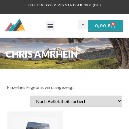
KOSTENLOSER VERSAND AB 30 € (DE)
0
0,00
€
OBERSALZBERG .
HISTORISCHE PLAKATE .
CHRIS AMRHEIN
Einzelnes Ergebnis wird angezeigt