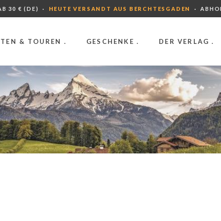
B 30 € (DE) ·
HEUTE VERSANDT AUS BERCHTESGADEN
· ABHO
TEN & TOUREN .
GESCHENKE .
DER VERLAG .