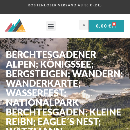
KOSTENLOSER VERSAND AB 30 € (DE)
0
0,00
€
OBERSALZBERG .
HISTORISCHE PLAKATE .
BERCHTESGADENER
ALPEN; KÖNIGSSEE;
BERGSTEIGEN; WANDERN;
WANDERKARTE;
WASSERFEST;
NATIONALPARK
BERCHTESGADEN; KLEINE
REIBN; EAGLE´S NEST;